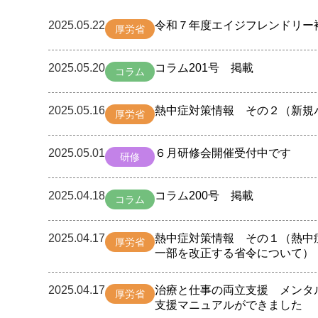
2025.05.22
令和７年度エイジフレンドリー
厚労省
2025.05.20
コラム201号 掲載
コラム
2025.05.16
熱中症対策情報 その２（新規
厚労省
2025.05.01
６月研修会開催受付中です
研修
2025.04.18
コラム200号 掲載
コラム
2025.04.17
熱中症対策情報 その１（熱中
厚労省
一部を改正する省令について）
2025.04.17
治療と仕事の両立支援 メンタ
厚労省
支援マニュアルができました