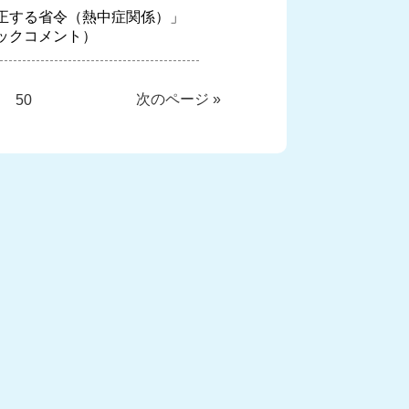
正する省令（熱中症関係）」
ックコメント）
次のページ »
…
50